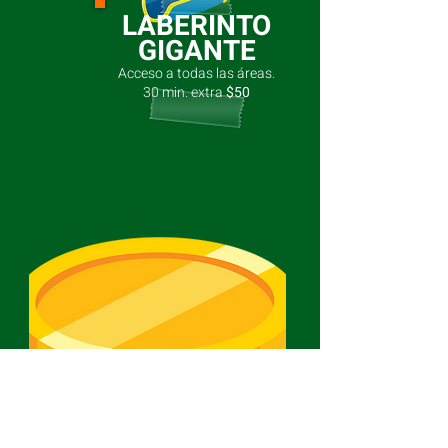
LABERINTO
GIGANTE
Acceso a todas las áreas.
30 min. extra
$50